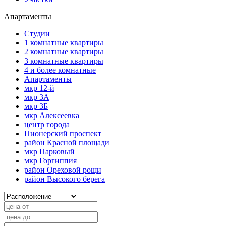
Апартаменты
Студии
1 комнатные квартиры
2 комнатные квартиры
3 комнатные квартиры
4 и более комнатные
Апартаменты
мкр 12-й
мкр 3А
мкр 3Б
мкр Алексеевка
центр города
Пионерский проспект
район Красной площади
мкр Парковый
мкр Горгиппия
район Ореховой рощи
район Высокого берега