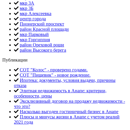
мкр 3А
мкр 3Б
мкр Алексеевка
центр города
Пионерский проспект
район Красной площади
мкр Парковый
мкр Горгиппия
район Ореховой рощи
район Высокого берега
Публикации
СОТ "Колос" - проверено годами.
СОТ "Пищевик" - новое рождение.
Ипотека: документы, условия выдачи, причины
отказа
Элитная недвижимость в Анапе: критерии,
особенности, цены
Эксклюзивный договор на продажу недвижимости -
что это?
Насколько выгоден гостиничный бизнес в Анапе
Плюсы и минусы жизни в Анапе с учетом реалий
2021 года