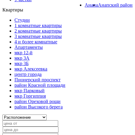
Анапа
Анапский район
Квартиры
Студии
1 комнатные квартиры
2 комнатные квартиры
3 комнатные квартиры
4 и более комнатные
Апартаменты
мкр 12-й
мкр 3А
мкр 3Б
мкр Алексеевка
центр города
Пионерский проспект
район Красной площади
мкр Парковый
мкр Горгиппия
район Ореховой рощи
район Высокого берега