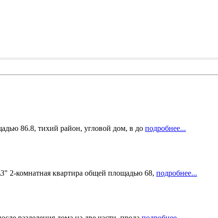
адью 86.8, тихий район, угловой дом, в до
подробнее...
\3" 2-комнатная квартира общей площадью 68,
подробнее...
осле разделения дома на две части, прода
подробнее...