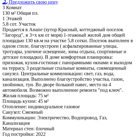
Предложить свою цену
3
Комнат
130 м²
Общая пл.
1
Этажей
5.8 сот.
Участок
Продается в Анапе (хутор Красный, коттеджный поселок
"Загород", в 3=х км от моря) 1-этажный жилой дом общей
площадью 130 кв.м на участке 5,8 сотки. Поселок выполнен в
одном стиле, благоустроен ( асфальтированные улицы,
тротуары, уличное освещение, зоны отдыха, спортивные и
детские площадки). В доме комфортная планировка:
прихожая, кухня-гостиная с панорамными окнами и выходом
на террасу, 3 раздельные спальные комнаты, совмещенный
санузел. Центральные коммуникации: свет, газ, вода,
канализация. Выполнено благоустройство участка, газон,
хвойники, туи. Во дворе большой навес, место на 4
автомобиля. Возможно выполнение ремонта "под ключ".
Жилая площадь:
75 м²
Площадь кухни:
45 м²
Отопление:
индивидуальное газовое
Санузел:
Смежный
Коммуникации:
Электричество, Водопровод, Газ,
Канализация
Материал стен:
блочный
Год постройки:
2022