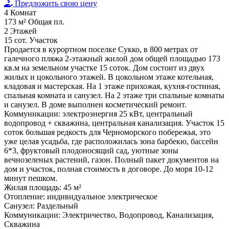
Предложить свою цену
4
Комнат
173 м²
Общая пл.
2
Этажей
15 сот.
Участок
Продается в курортном поселке Сукко, в 800 метрах от
галечного пляжа 2-этажный жилой дом общей площадью 173
кв.м на земельном участке 15 соток. Дом состоит из двух
жилых и цокольного этажей. В цокольном этаже котельная,
кладовая и мастерская. На 1 этаже прихожая, кухня-гостиная,
спальная комната и санузел. На 2 этаже три спальные комнаты
и санузел. В доме выполнен косметический ремонт.
Коммуникации: электроэнергия 25 кВт, центральный
водопровод + скважина, центральная канализация. Участок 15
соток большая редкость для Черноморского побережья, это
уже целая усадьба, где расположилась зона барбекю, бассейн
6*3, фруктовый плодоносящий сад, уютные зоны
вечнозеленых растений, газон. Полный пакет документов на
дом и участок, полная стоимость в договоре. До моря 10-12
минут пешком.
Жилая площадь:
45 м²
Отопление:
индивидуальное электрическое
Санузел:
Раздельный
Коммуникации:
Электричество, Водопровод, Канализация,
Скважина