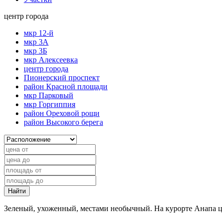
центр города
мкр 12-й
мкр 3А
мкр 3Б
мкр Алексеевка
центр города
Пионерский проспект
район Красной площади
мкр Парковый
мкр Горгиппия
район Ореховой рощи
район Высокого берега
Найти
Зеленый, ухоженный, местами необычный. На курорте Анапа ц