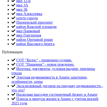
мкр 12-й
мкр 3А
мкр 3Б
мкр Алексеевка
центр города
Пионерский проспект
район Красной площади
мкр Парковый
мкр Горгиппия
район Ореховой рощи
район Высокого берега
Публикации
СОТ "Колос" - проверено годами.
СОТ "Пищевик" - новое рождение.
Ипотека: документы, условия выдачи, причины
отказа
Элитная недвижимость в Анапе: критерии,
особенности, цены
Эксклюзивный договор на продажу недвижимости -
что это?
Насколько выгоден гостиничный бизнес в Анапе
Плюсы и минусы жизни в Анапе с учетом реалий
2021 года