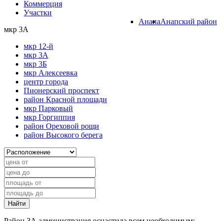
Коммерция
Участки
Анапа
Анапский район
мкр 3А
мкр 12-й
мкр 3А
мкр 3Б
мкр Алексеевка
центр города
Пионерский проспект
район Красной площади
мкр Парковый
мкр Горгиппия
район Ореховой рощи
район Высокого берега
Найти
Район 3А администрация оснастила всем необходимым: